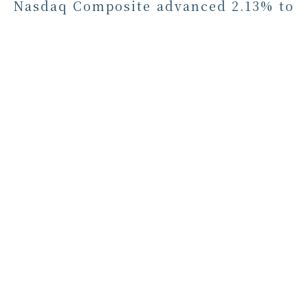
Nasdaq Composite advanced 2.13% to
25,913.90. The Russell 2000 climbed
1.7% to 2,981.91. Communication
services led the U.S. session, while
energy lagged as crude prices fell
about 5%.
European equities also ended higher,
with the pan-European STOXX 600 up
0.5% at 652.09 and hovering near
Friday’s record high. Germany’s
DAX rose 1.45% to 26,001.31, clearing
26,000 for the first time, while
London’s FTSE 100 slipped 0.1% as
AstraZeneca weighed on the U.K.