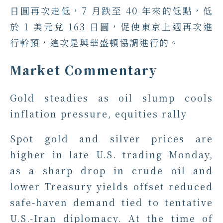
日圓再次走低，7 月跌至 40 年來的低點，低
於 1 美元兌 163 日圓，促使東京上週再次進
行幹預，這次是與華盛頓協調進行的。
Market Commentary
Gold steadies as oil slump cools
inflation pressure, equities rally
Spot gold and silver prices are
higher in late U.S. trading Monday,
as a sharp drop in crude oil and
lower Treasury yields offset reduced
safe-haven demand tied to tentative
U.S.-Iran diplomacy. At the time of