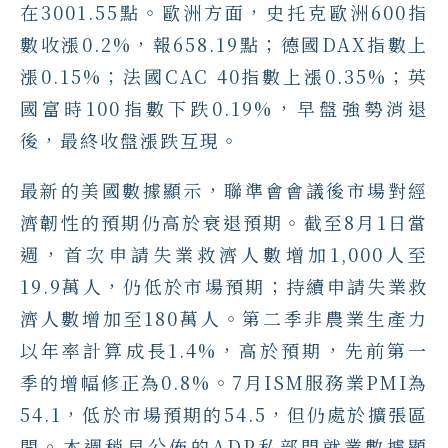
在3001.55點。歐洲方面，史托克歐洲600指
數收漲0.2%，報658.19點；德國DAX指數上
漲0.15%；法國CAC 40指數上漲0.35%；英
國富時100指數下跌0.19%，早盤強勢消退
後，最終收盤漲跌互現。
最新的美國數據顯示，聯準會會議後市場對經
濟韌性的預期仍高於衰退預期。截至8月1日當
週，首次申請失業救濟人數增加1,000人至
19.9萬人，仍低於市場預期；持續申請失業救
濟人數增加至180萬人。第二季非農業生產力
以年率計算成長1.4%，高於預期，先前第一
季的增幅修正為0.8%。7月ISM服務業PMI為
54.1，低於市場預期的54.5，但仍處於擴張區
間。本週稍早公佈的ADP私部門就業數據顯